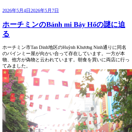
投
2026年5月4日
2026年5月7日
稿
日:
ホーチミンのBánh mi Bảy Hổの謎に迫
る
ホーチミン市Tan Dinh地区のHuỳnh Khương Ninh通りに同名
のバインミー屋が向かい合って存在しています。一方が本
物、他方が偽物と云われています。朝食を買いに両店に行っ
てみました。