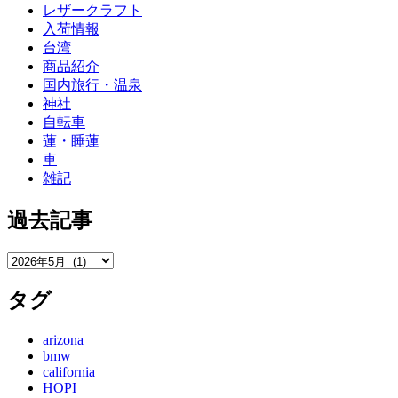
レザークラフト
入荷情報
台湾
商品紹介
国内旅行・温泉
神社
自転車
蓮・睡蓮
車
雑記
過去記事
過
去
タグ
記
事
arizona
bmw
california
HOPI