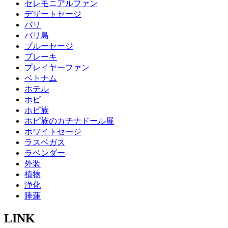
セレモニアルファン
デザートセージ
バリ
バリ島
ブルーセージ
ブレーキ
プレイヤーファン
ベトナム
ホテル
ホピ
ホピ族
ホピ族のカチナドール展
ホワイトセージ
ラスベガス
ラベンダー
外装
植物
浄化
睡蓮
LINK