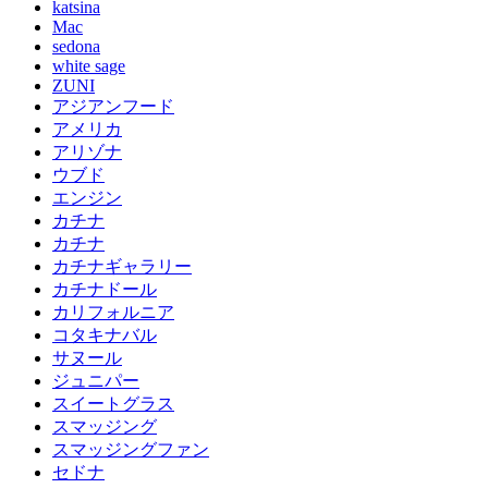
katsina
Mac
sedona
white sage
ZUNI
アジアンフード
アメリカ
アリゾナ
ウブド
エンジン
カチナ
カチナ
カチナギャラリー
カチナドール
カリフォルニア
コタキナバル
サヌール
ジュニパー
スイートグラス
スマッジング
スマッジングファン
セドナ