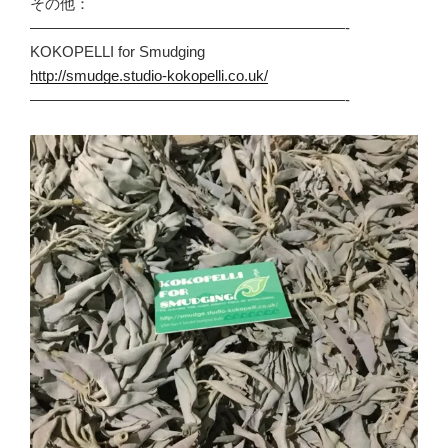
その他：
—————————————————————-
KOKOPELLI for Smudging
http://smudge.studio-kokopelli.co.uk/
—————————————————————-