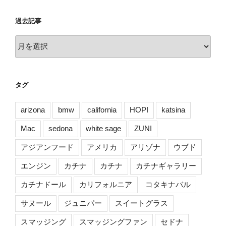
過去記事
過
去
記
事
タグ
arizona
bmw
california
HOPI
katsina
Mac
sedona
white sage
ZUNI
アジアンフード
アメリカ
アリゾナ
ウブド
エンジン
カチナ
カチナ
カチナギャラリー
カチナドール
カリフォルニア
コタキナバル
サヌール
ジュニパー
スイートグラス
スマッジング
スマッジングファン
セドナ