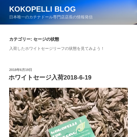
コ
KOKOPELLI BLOG
ン
日本唯一のカチナドール専門店店長の情報発信
テ
ン
ツ
カテゴリー:
セージの状態
へ
ス
入荷したホワイトセージリーフの状態を見てみよう！
キ
ッ
プ
投
2018年6月19日
稿
ホワイトセージ入荷2018-6-19
日: