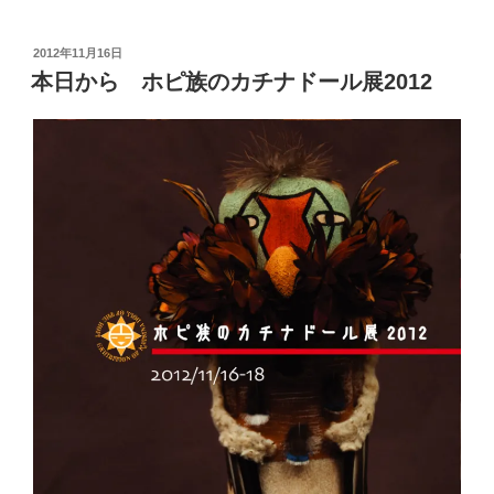
投
2012年11月16日
稿
本日から ホピ族のカチナドール展2012
日: