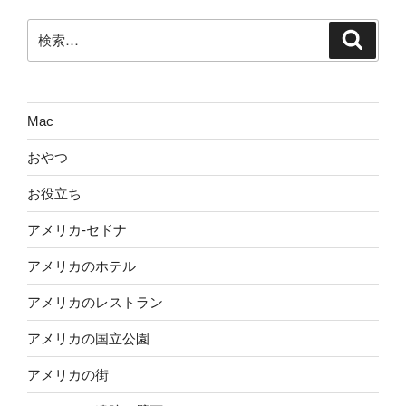
ー
ペ
ジ
検
検
ー
索
索:
ジ
送
り
Mac
おやつ
お役立ち
アメリカ-セドナ
アメリカのホテル
アメリカのレストラン
アメリカの国立公園
アメリカの街