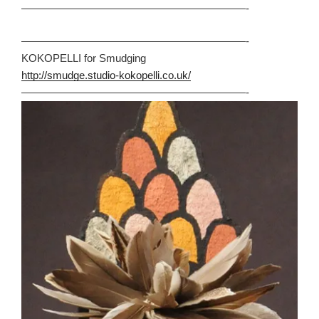
—————————————————————-
—————————————————————-
KOKOPELLI for Smudging
http://smudge.studio-kokopelli.co.uk/
—————————————————————-