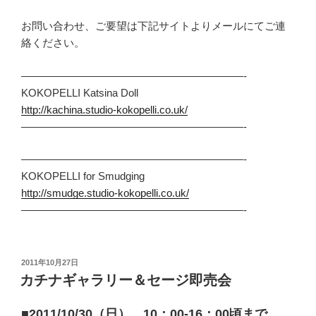
お問い合わせ、ご要望は下記サイトよりメールにてご連
絡ください。
—————————————————————-
KOKOPELLI Katsina Doll
http://kachina.studio-kokopelli.co.uk/
—————————————————————-
—————————————————————-
KOKOPELLI for Smudging
http://smudge.studio-kokopelli.co.uk/
—————————————————————-
投
2011年10月27日
稿
カチナギャラリー＆セージ即売会
日:
■
2011/10/30（日） 10：00-16：00頃まで