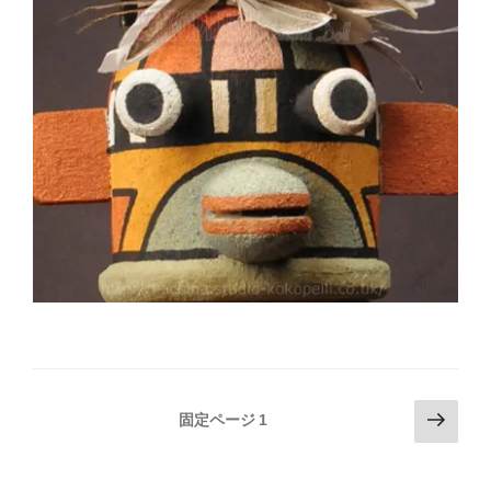
投
次
固定ページ
1
の
稿
ペ
の