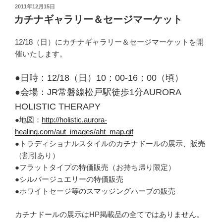
投
2011年12月15日
稿
カチナギャラリー＆セージマーケット
日:
12/18（日）にカチナギャラリー＆セージマーケットを開
催いたします。
●日時：12/18（日）10：00-16：00（頃）
●会場：JR常磐線松戸駅徒歩1分AURORA
HOLISTIC THERAPY
●地図：
http://holistic.aurora-
healing.com/aut_images/aht_map.gif
●トラディショナルスタイルのカチナドールの展示、販売
（割引あり）
●フラットタイプの特価販売（お持ち帰り限定）
●シルバージュエリーの特価販売
●ホワイトセージ等のスマッジングハーブの販売
カチナドールの展示はHP掲載品の全てではありません。