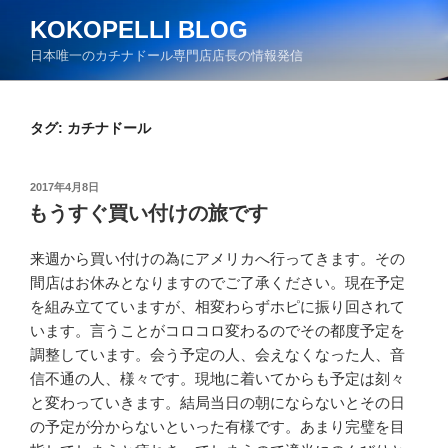
コ
KOKOPELLI BLOG
ン
日本唯一のカチナドール専門店店長の情報発信
テ
ン
ツ
タグ:
カチナドール
へ
ス
キ
投
2017年4月8日
ッ
稿
もうすぐ買い付けの旅です
日:
プ
来週から買い付けの為にアメリカへ行ってきます。その
間店はお休みとなりますのでご了承ください。現在予定
を組み立てていますが、相変わらずホピに振り回されて
います。言うことがコロコロ変わるのでその都度予定を
調整しています。会う予定の人、会えなくなった人、音
信不通の人、様々です。現地に着いてからも予定は刻々
と変わっていきます。結局当日の朝にならないとその日
の予定が分からないといった有様です。あまり完璧を目