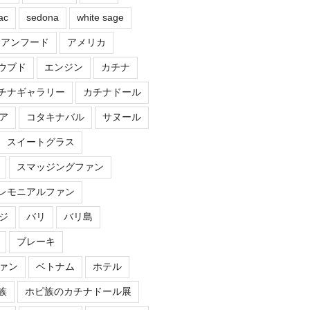
ac
sedona
white sage
ジアンフード
アメリカ
ウブド
エンジン
カチナ
チナギャラリー
カチナドール
ア
コタキナバル
サヌール
スイートグラス
スマッジングファン
レモニアルファン
ジ
バリ
バリ島
ブレーキ
ァン
ベトナム
ホテル
族
ホピ族のカチナドール展