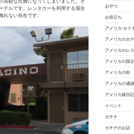
り高額な出費になってしまいました。そ
おやつ
ーテルです。レンタカーを利用する場合
侮れない存在です。
お役立ち
アメリカ-セド
アメリカのホ
アメリカのレ
アメリカの国
アメリカの街
アメリカの遺
アメリカ旅日
イベント
カチナ
カチナのお話