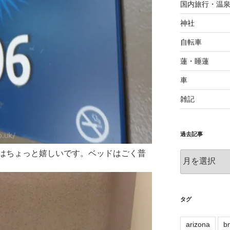
国内旅行・温
神社
自転車
蓮・睡蓮
車
雑記
過去記事
はちょっと嬉しいです。ベッドはごく普
過
去
記
事
タグ
arizona
b