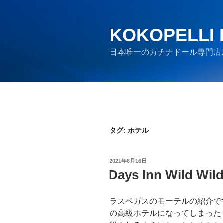
コ
ン
テ
KOKOPELLI
ン
日本唯一のカチナドール専門店
ツ
へ
ス
キ
ッ
プ
タグ:
ホテル
投
2021年6月16日
稿
Days Inn Wild Wil
日:
ラスベガスのモーテルの紹介で
の高級ホテルになってしまった