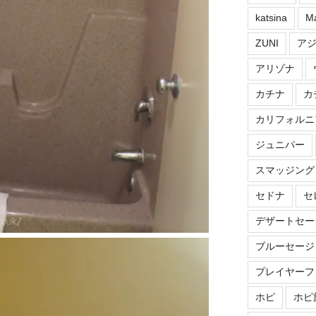
katsina
M
ZUNI
ア
アリゾナ
カチナ
カ
カリフォルニ
ジュニパー
スマッジング
セドナ
セ
デザートセー
ブルーセージ
プレイヤーフ
ホピ
ホピ