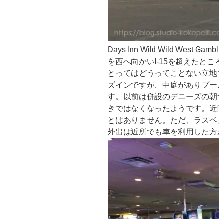
Days Inn Wild Wild West
を西へ向かいI-15を超えたと
とってはどうってことない立地
ズインですが、中庭がありプー
す。以前は併設のデニーズの朝
きではなくなったようです。近
とはありません。ただ、ラスベ
外出は近所でも車を利用した方