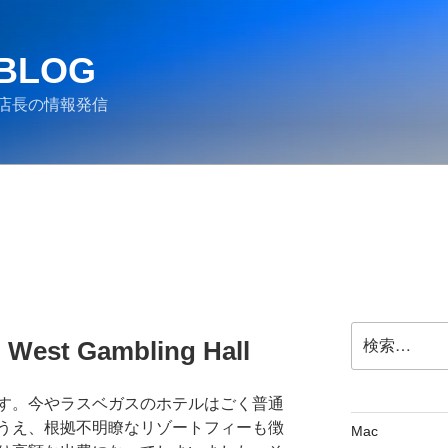
 BLOG
店長の情報発信
検
d West Gambling Hall
索:
す。今やラスベガスのホテルはごく普通
うえ、根拠不明瞭なリゾートフィーも徴
Mac