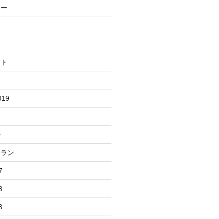
リー
ット
19
ル
トラン
7
8
3