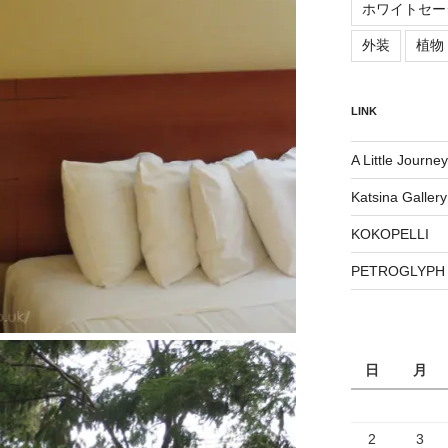
ホワイトセー
外装
植物
LINK
A Little Journey
Katsina Gallery
KOKOPELLI
PETROGLYPH
日
月
2
3