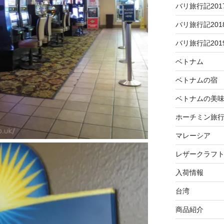
バリ旅行記201
バリ旅行記201
バリ旅行記201
ベトナム
ベトナムの宿
ベトナムの美
ホーチミン旅行記
マレーシア
レザークラフ
入荷情報
台湾
商品紹介