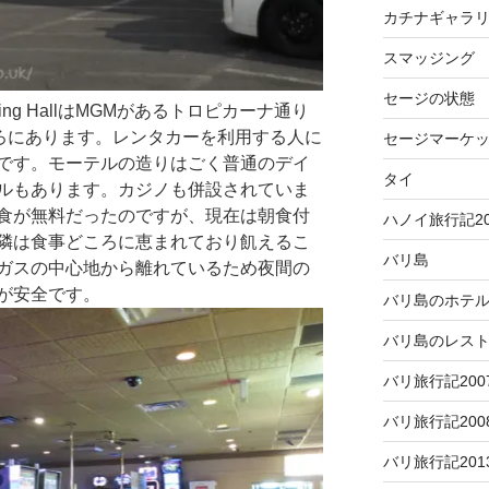
カチナギャラ
スマッジング
セージの状態
 Gambling HallはMGMがあるトロピカーナ通り
ころにあります。レンタカーを利用する人に
セージマーケ
です。モーテルの造りはごく普通のデイ
タイ
ルもあります。カジノも併設されていま
食が無料だったのですが、現在は朝食付
ハノイ旅行記20
隣は食事どころに恵まれており飢えるこ
バリ島
ガスの中心地から離れているため夜間の
が安全です。
バリ島のホテ
バリ島のレス
バリ旅行記200
バリ旅行記200
バリ旅行記201