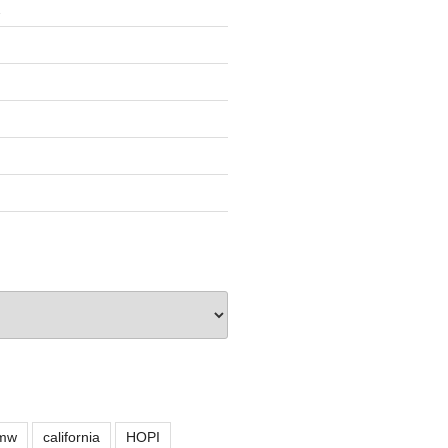
泉
mw
california
HOPI