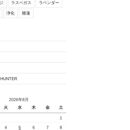
ジ
ラスベガス
ラベンダー
浄化
睡蓮
 HUNTER
2026年8月
火
水
木
金
土
1
4
5
6
7
8