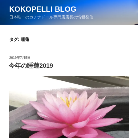
コ
KOKOPELLI BLOG
ン
日本唯一のカチナドール専門店店長の情報発信
テ
ン
ツ
タグ:
睡蓮
へ
ス
キ
投
2019年7月5日
ッ
稿
今年の睡蓮2019
日:
プ