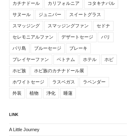
カチナドール
カリフォルニア
コタキナバル
サヌール
ジュニパー
スイートグラス
スマッジング
スマッジングファン
セドナ
セレモニアルファン
デザートセージ
バリ
バリ島
ブルーセージ
ブレーキ
プレイヤーファン
ベトナム
ホテル
ホピ
ホピ族
ホピ族のカチナドール展
ホワイトセージ
ラスベガス
ラベンダー
外装
植物
浄化
睡蓮
LINK
A Little Journey