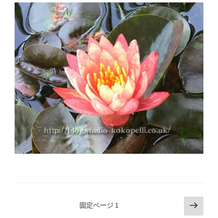
投
次
固定ページ
1
の
稿