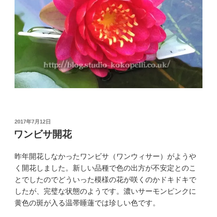
投
2017年7月12日
稿
ワンビサ開花
日:
昨年開花しなかったワンビサ（ワンウィサー）がようや
く開花しました。新しい品種で色の出方が不安定とのこ
とでしたのでどういった模様の花が咲くのかドキドキで
したが、完璧な状態のようです。濃いサーモンピンクに
黄色の斑が入る温帯睡蓮では珍しい色です。