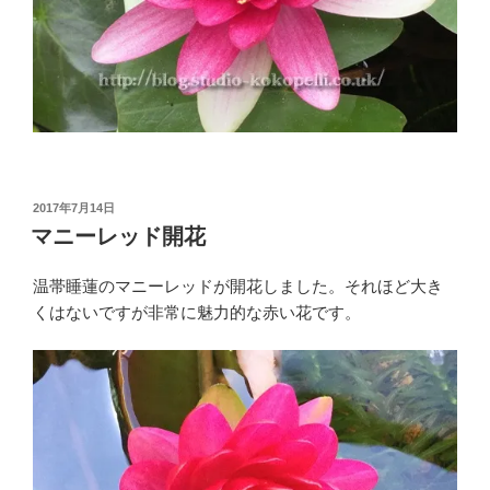
投
2017年7月14日
稿
マニーレッド開花
日:
温帯睡蓮のマニーレッドが開花しました。それほど大き
くはないですが非常に魅力的な赤い花です。