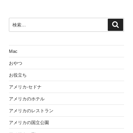
ペ
の
ー
ペ
ジ
検
検
ー
索
索:
ジ
送
り
Mac
おやつ
お役立ち
アメリカ-セドナ
アメリカのホテル
アメリカのレストラン
アメリカの国立公園