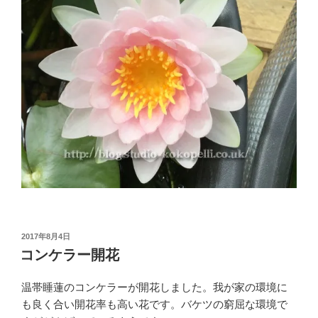
投
2017年8月4日
稿
コンケラー開花
日:
温帯睡蓮のコンケラーが開花しました。我が家の環境に
も良く合い開花率も高い花です。バケツの窮屈な環境で