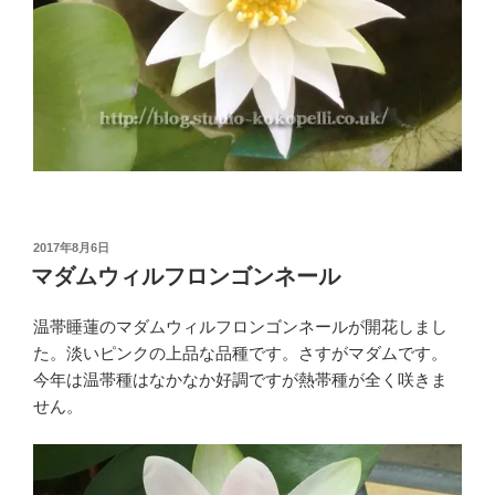
投
2017年8月6日
稿
マダムウィルフロンゴンネール
日:
温帯睡蓮のマダムウィルフロンゴンネールが開花しまし
た。淡いピンクの上品な品種です。さすがマダムです。
今年は温帯種はなかなか好調ですが熱帯種が全く咲きま
せん。