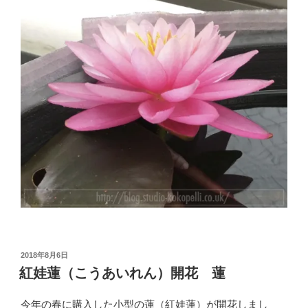
投
2018年8月6日
稿
紅娃蓮（こうあいれん）開花 蓮
日:
今年の春に購入した小型の蓮（紅娃蓮）が開花しまし