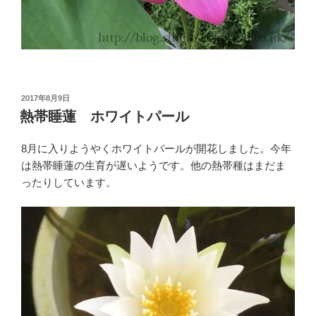
投
2017年8月9日
稿
熱帯睡蓮 ホワイトパール
日:
8月に入りようやくホワイトパールが開花しました。今年
は熱帯睡蓮の生育が遅いようです。他の熱帯種はまだま
ったりしています。